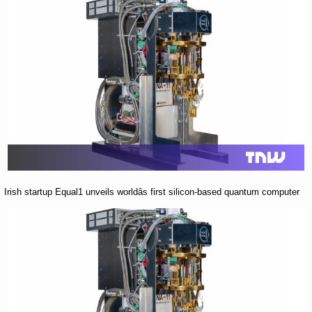
Irish startup Equal1 unveils worldâs first silicon-based quantum computer