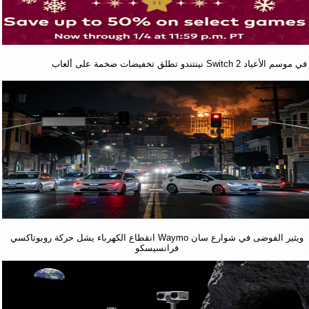
نينتندو تطلق تخفيضات ضخمة على ألعاب Switch 2 في موسم الأعياد
انقطاع الكهرباء يشل حركة روبوتاكسي Waymo ويثير الفوضى في شوارع سان
فرانسيسكو