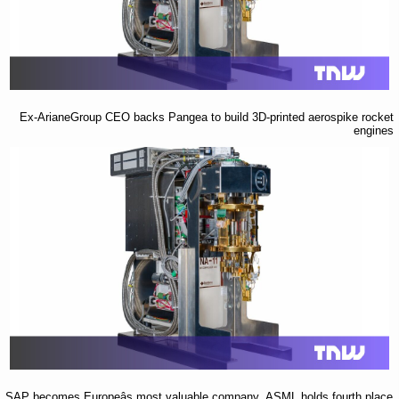
Ex-ArianeGroup CEO backs Pangea to build 3D-printed aerospike rocket
engines
SAP becomes Europeâs most valuable company, ASML holds fourth place