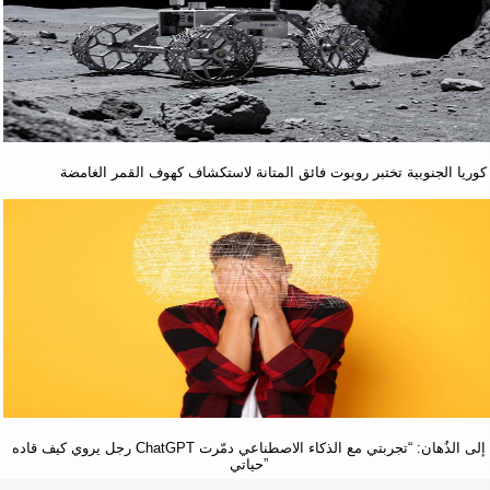
كوريا الجنوبية تختبر روبوت فائق المتانة لاستكشاف كهوف القمر الغامضة
رجل يروي كيف قاده ChatGPT إلى الذُهان: “تجربتي مع الذكاء الاصطناعي دمّرت
حياتي”