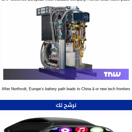
After Northvolt, Europe’s battery path leads to China â or new tech frontiers
نرشح لك