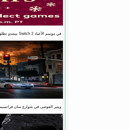
نينتندو تطلق تخفيضات ضخمة على ألعاب Switch 2 في موسم الأعياد
انقطاع الكهرباء يشل حركة روبوتاكسي Waymo ويثير الفوضى في شوارع سان فرا