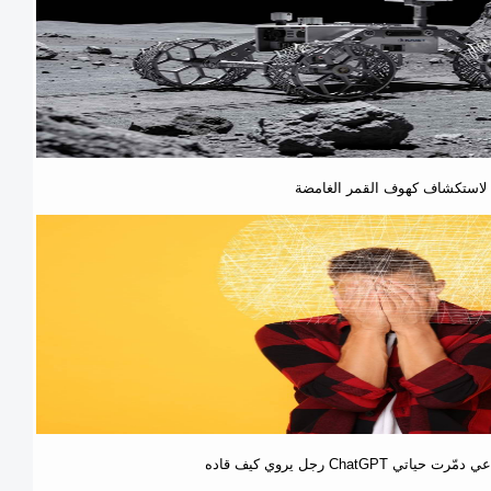
نة لاستكشاف كهوف القمر الغامضة