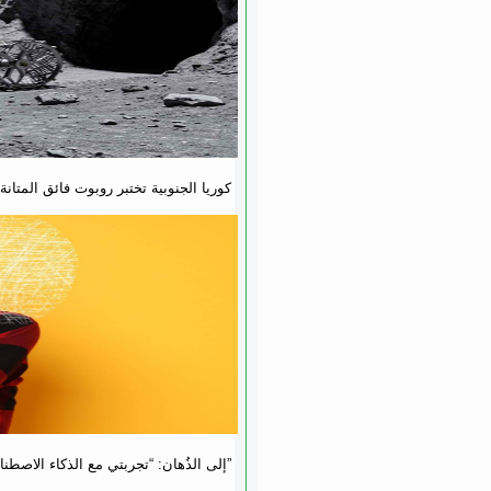
كوريا الجنوبية تختبر روبوت فائق المتا
رجل يروي كيف قاده ChatGPT إلى الذُهان: “تجربتي مع الذكاء الاصطناعي دمّرت حياتي”