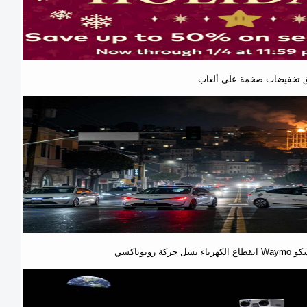
نسيسكو