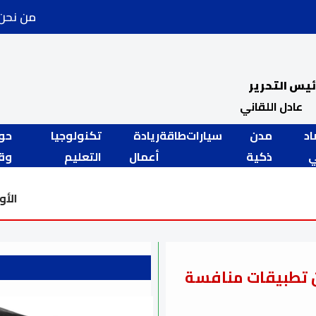
من نحن
ئيس التحرير
عادل اللقاني
اد
مدن
سيارات
طاقة
ريادة
تكنولوجيا
حو
ذكية
أعمال
التعليم
وقض
الأوقاف تواصل خطة "إعمار بيوت الله".. ا
 تطبيقات منافسة