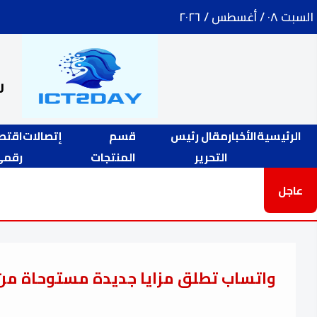
السبت ٠٨ / أغسطس / ٢٠٢٦
ر
الرئيسية
الأخبار
مقال رئيس
قسم
إتصالات
اقتص
التحرير
المنتجات
رقمي
عاجل
واتساب تطلق مزايا جديدة مستوحاة من