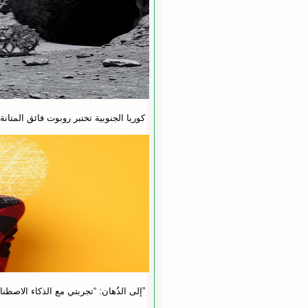
كوريا الجنوبية تختبر روبوت فائق المتا
رجل يروي كيف قاده ChatGPT إلى الذُهان: “تجربتي مع الذكاء الاصطناعي دمّرت حياتي”