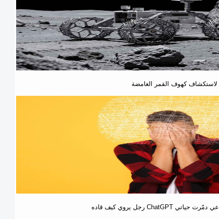
نة لاستكشاف كهوف القمر الغامضة