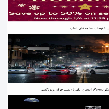
نسيسكو