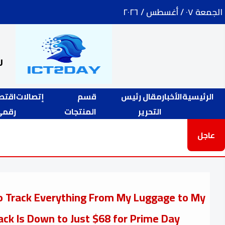
الجمعة ٠٧ / أغسطس / ٢٠٢٦
ر
الرئيسية
الأخبار
مقال رئيس
قسم
إتصالات
اقتص
التحرير
المنتجات
رقمي
عاجل
to Track Everything From My Luggage to My
ack Is Down to Just $68 for Prime Day