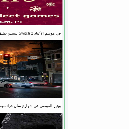
نينتندو تطلق تخفيضات ضخمة على ألعاب Switch 2 في موسم الأعياد
انقطاع الكهرباء يشل حركة روبوتاكسي Waymo ويثير الفوضى في شوارع سان فرا