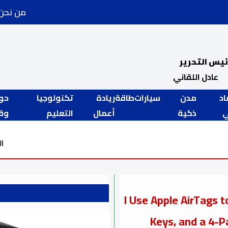
من نحن
ئيس التحرير
عادل اللقاني
اد
مدن
سيارات
طاقة
ريادة
تكنولوجيا
حو
ذكية
أعمال
التعليم
وقض
الأوقاف تواصل خطة "إعمار بيوت الله"
I Use Apple AirTags 
Keys, and a 4-P