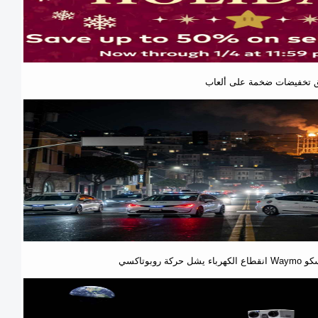
نسيسكو