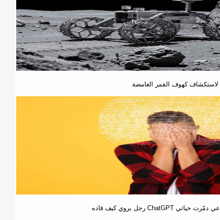
نة لاستكشاف كهوف القمر الغامضة