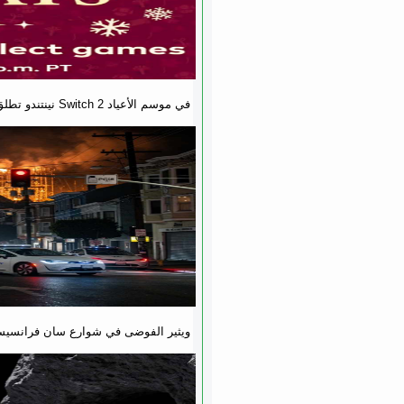
نينتندو تطلق تخفيضات ضخمة على ألعاب Switch 2 في موسم الأعياد
انقطاع الكهرباء يشل حركة روبوتاكسي Waymo ويثير الفوضى في شوارع سان فرا