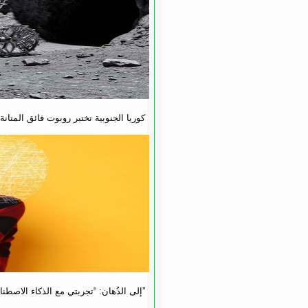
كوريا الجنوبية تختبر روبوت فائق المتا
رجل يروي كيف قاده ChatGPT إلى الذُهان: “تجربتي مع الذكاء الاصطناعي دمّرت حياتي”