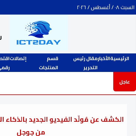
السبت ٠٨ / أغسطس / ٢٠٢٦
ر
الرئيسية
الأخبار
مقال رئيس
قسم
إتصالات
اقتص
التحرير
المنتجات
رقمي
عاجل
من جوجل