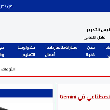
من نحن
ئيس التحرير
عادل اللقاني
اد
مدن
سيارات
طاقة
ريادة
تكنولوجيا
حو
ذكية
أعمال
التعليم
وقض
الأوقاف تواصل خطة "إعمار بيوت الله".. افت
الكشف عن مُولّد الفيديو الجديد بالذكاء الاصطناعي في Gemini